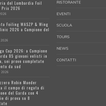
RISTORANTE
oria del Lombardia Foil
 Prix 2026
EVENTI
 2026
ta Foiling WASZP & Wing
SCUOLA
Clinic 2026 a Campione del
a
TOURS
 2026
NEWS
ga Cup 2026: a Campione
arda 85 giovani velisti in
CONTATTI
a, sei prove completate
ento da sud
l 2026
izzero Robin Maeder
a il campo di regata di
one del Garda con 4
rie di prova su 8
tate