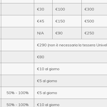
€30
€100
€300
€45
€150
€500
N/A
€90
€250
€290 (non è necessaria la tessera Univel
€80
€10 al giorno
€5 al giorno
50% - 100%
€5 al giorno
50% - 100%
€10 al giorno