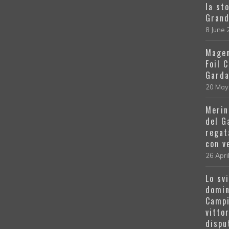
la st
Grand
8 June
Magen
Foil 
Gard
20 May
Merin
del G
regat
con v
26 Apri
Lo sv
domin
Campi
vitto
dispu