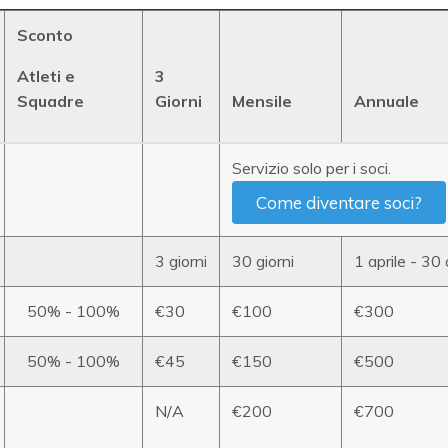
Sconto
Atleti e
3
Squadre
Giorni
Mensile
Annuale
Servizio solo per i soci.
Come diventare soci?
3 giorni
30 giorni
1 aprile - 30
50% - 100%
€30
€100
€300
50% - 100%
€45
€150
€500
N/A
€200
€700