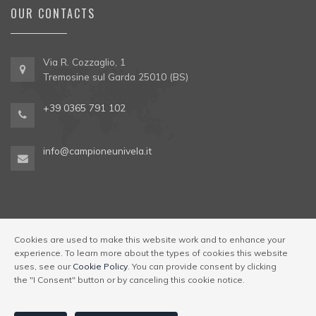
OUR CONTACTS
Via R. Cozzaglio, 1
Tremosine sul Garda 25010 (BS)
+39 0365 791 102
info@campioneunivela.it
Cookies are used to make this website work and to enhance your
experience. To learn more about the types of cookies this website
© Univela Sailing Società Sportiva Dilettantistica a R.L. Codice
uses, see our
Cookie Policy
. You can provide consent by clicking
Regione 017189-OST-00001
|
Via R. Cozzaglio, 1,
the "I Consent" button or by canceling this cookie notice.
25010 Tremosine sul Garda (BS)
p.iva e c.f.: 03196250983