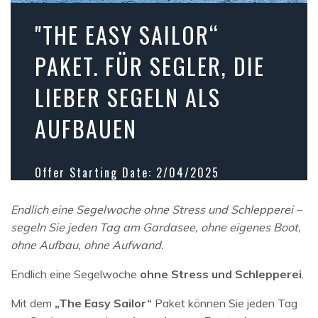
"THE EASY SAILOR“
PAKET. FÜR SEGLER, DIE
LIEBER SEGELN ALS
AUFBAUEN
Offer Starting Date: 2/04/2025
Offer Ending Date: 31/10/2026
Endlich eine Segelwoche ohne Stress und Schlepperei –
segeln Sie jeden Tag am Gardasee, ohne eigenes Boot,
ohne Aufbau, ohne Aufwand.
Endlich eine Segelwoche
ohne Stress und Schlepperei
.
Mit dem
„The Easy Sailor“
Paket können Sie jeden Tag