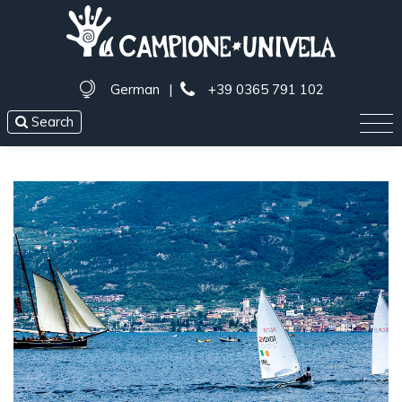
German
|
+39 0365 791 102
Search