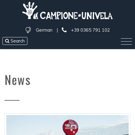
German
|
+39 0365 791 102
Search
News