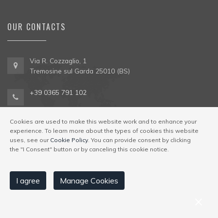
OUR CONTACTS
Via R. Cozzaglio, 1
Tremosine sul Garda 25010 (BS)
+39 0365 791 102
info@campioneunivela.it
Cookies are used to make this website work and to enhance your
experience. To learn more about the types of cookies this website
uses, see our
Cookie Policy
. You can provide consent by clicking
the "I Consent" button or by canceling this cookie notice.
I agree
Manage Cookies
© Univela Sailing Società Sportiva Dilettantistica a R.L. Codice
Regione 017189-OST-00001
|
Via R. Cozzaglio, 1,
25010 Tremosine sul Garda (BS)
p.iva e c.f.: 03196250983