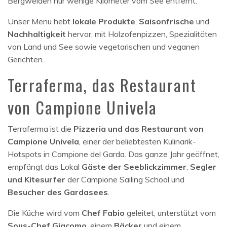
Bergweiden nur wenige Kilometer vom See entfernt.
Unser Menü hebt
lokale Produkte
,
Saisonfrische
und
Nachhaltigkeit
hervor, mit Holzofenpizzen, Spezialitäten
von Land und See sowie vegetarischen und veganen
Gerichten.
Terraferma, das Restaurant
von Campione Univela
Terraferma ist die
Pizzeria und das Restaurant von
Campione Univela
, einer der beliebtesten Kulinarik-
Hotspots in Campione del Garda. Das ganze Jahr geöffnet,
empfängt das Lokal
Gäste der Seeblickzimmer
,
Segler
und Kitesurfer
der Campione Sailing School und
Besucher des Gardasees
.
Die Küche wird vom
Chef Fabio
geleitet, unterstützt vom
Sous-Chef Giacomo
, einem
Bäcker
und einem