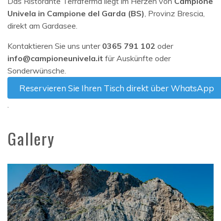
Das Ristorante Terraferma liegt im Herzen von
Campione
Univela in Campione del Garda (BS)
, Provinz Brescia,
direkt am Gardasee.
Kontaktieren Sie uns unter
0365 791 102
oder
info@campioneunivela.it
für Auskünfte oder
Sonderwünsche.
Reservieren Sie Ihren Tisch direkt über WhatsApp
.
Gallery