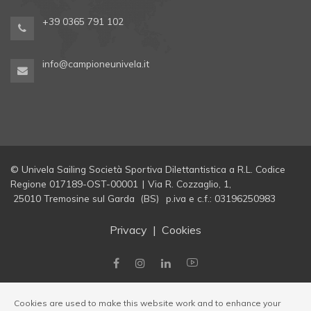
+39 0365 791 102
info@campioneunivela.it
© Univela Sailing Società Sportiva Dilettantistica a R.L. Codice
Regione 017189-OST-00001
|
Via R. Cozzaglio, 1,
25010 Tremosine sul Garda (BS)
p.iva e c.f.: 03196250983
Privacy
|
Cookies
Cookies are used to make this website work and to enhance your