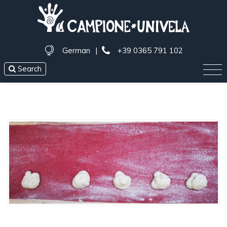
German
|
+39 0365 791 102
Search