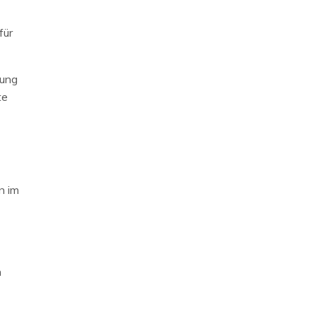
für
tung
te
n im
n