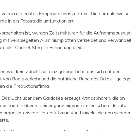
ela in ein echtes Filmproduktionszentrum. Die normalerweise 
de in ein Fotostudio umfunktioniert.
 vorbehalten ist, wurden Zeltstrukturen für die Aufnahmeausrüs
ig mit verspiegelten Aluminiumplatten verkleidet und verwandel
te als „Chanel-Steg“ in Erinnerung bleibt.
 war kein Zufall. Das einzigartige Licht, das sich auf der
 von Bootsverkehr und die natürliche Ruhe des Ortes – gelege
en die Produktionsfirma.
 „Das Licht über dem Gardasee erzeugt Atmosphären, die an
 erinnern – aber mit einer ganz eigenen italienischen Identität.“
 organisatorische Unterstützung von Univela, die den sichere
erte.