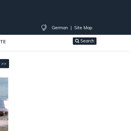
German
|
Site Map
Search
TE
t >>