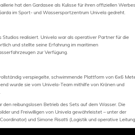
illerie hat den Gardasee als Kulisse für ihren offiziellen Werbe
Garda im Sport- und Wassersportzentrum Univela gedreht.
tudios realisiert. Univela war als operativer Partner für die
lich und stellte seine Erfahrung im maritimen
asserfahrzeugen zur Verfügung.
 vollständig verspiegelte, schwimmende Plattform von 6x6 Mete
nd wurde sie vom Univela-Team mithilfe von Kränen und
.
r den reibungslosen Betrieb des Sets auf dem Wasser. Die
ilder und Freiwilligen von Univela gewährleistet – unter der
oordinator) und Simone Risatti (Logistik und operative Leitung