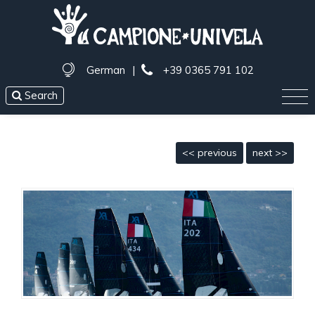
German
|
+39 0365 791 102
Search
<< previous
next >>