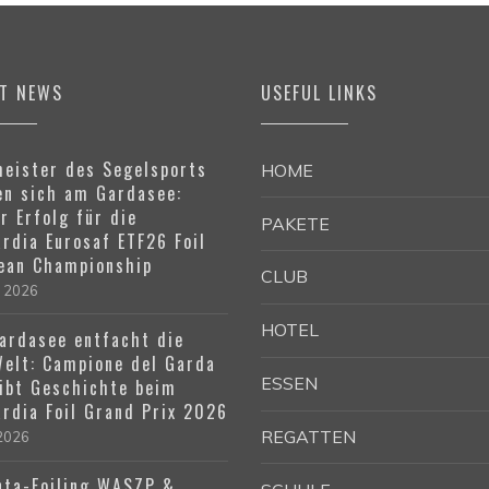
ST NEWS
USEFUL LINKS
eister des Segelsports
HOME
n sich am Gardasee:
r Erfolg für die
PAKETE
rdia Eurosaf ETF26 Foil
ean Championship
CLUB
e 2026
HOTEL
ardasee entfacht die
Welt: Campione del Garda
ESSEN
ibt Geschichte beim
rdia Foil Grand Prix 2026
REGATTEN
 2026
ta-Foiling WASZP &