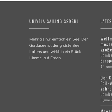
UNIVELA SAILING SSDSRL
LATE
Weltm
Mehr als nur einfach ein See: Der
messe
Gardasee ist der größte See
große
Italiens und wirklich ein Stück
Lomba
Himmel auf Erden.
Europ
14 Jun
Der G
Foil-
schre
Lomba
8 June
Magen