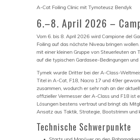
A-Cat Foiling Clinic mit Tymoteusz Bendyk
6.–8. April 2026 – Cam
Vom 6. bis 8. April 2026 wird Campione del Gard
Foiling auf das nächste Niveau bringen wolle
mit einer kleinen Gruppe von Steuerleuten an 
auf die typischen Gardasee-Bedingungen und a
Tymek wurde Dritter bei der A-Class-Weltmei
Titel in A-Cat, F18, Nacra 17 und 49er gewonn
zusammen, wodurch er sehr nah an der aktuell
offizieller Vermesser der A-Class und F18 ist
Lösungen bestens vertraut und bringt als Mitg
Ansatz aus Taktik, Strategie, Bootstrimm und k
Technische Schwerpunkte
Starts und Manöver an den Bahnmarken