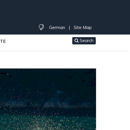
German
|
Site Map
Search
TE