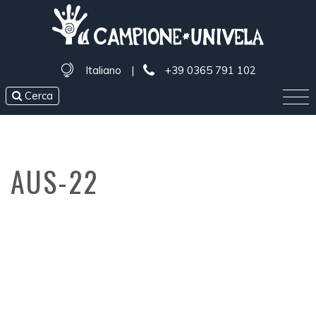
Italiano
|
+39 0365 791 102
Cerca
AUS-22