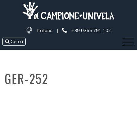
Italiano
|
+39 0365 791 102
Cerca
GER-252