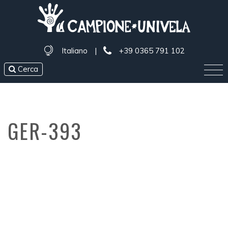
Italiano
|
+39 0365 791 102
Cerca
GER-393