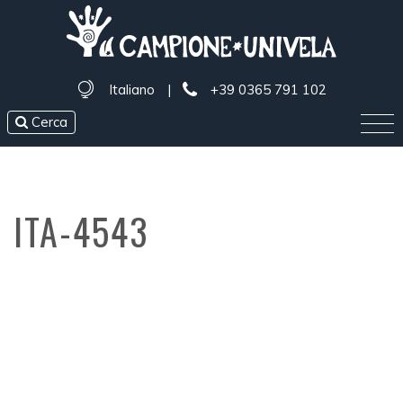
Italiano
|
+39 0365 791 102
Cerca
ITA-4543