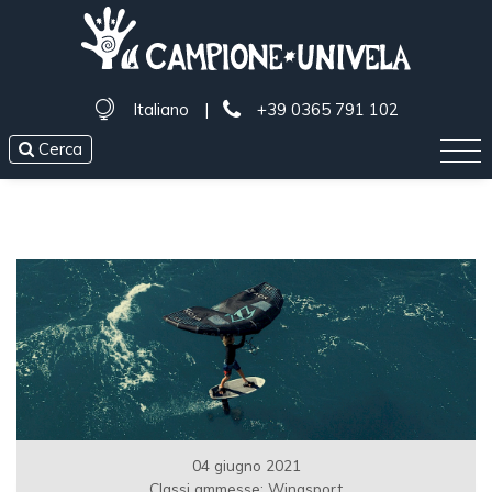
Italiano
|
+39 0365 791 102
Cerca
04 giugno 2021
Classi ammesse: Wingsport