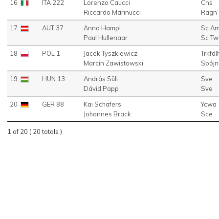
16
ITA 222
Lorenzo Caucci
Cns
Riccardo Marinucci
Ragn’
17
AUT 37
Anna Hampl
Sc A
Paul Hullenaar
Sc Tw
18
POL 1
Jacek Tyszkiewicz
Trkfdl
Marcin Zawistowski
Spójn
19
HUN 13
András Süli
Sve
Dávid Papp
Sve
20
GER 88
Kai Schäfers
Ycwa
Johannes Brack
Sce
1 of 20 ( 20 totals )