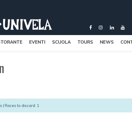
STORANTE
EVENTI
SCUOLA
TOURS
NEWS
CONT
n
es | Races to discard: 1