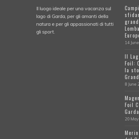
Campi
Il luogo ideale per una vacanza sul
sfida
lago di Garda, per gli amanti della
grand
natura e per gli appassionati di tutti
Lomba
gli sport.
Europ
14 Jun
Il La
Foil:
la st
Grand
8 June
Magen
Foil 
Gard
20 May
Merin