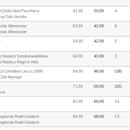
a Della Vela Peschiera
41,00
30,00
4
ng Club Versilia
club Altmünster
63,00
42,00
8
club Altmünster
p
54,00
42,00
5
lo Nautico Sambenedettese
64,00
43,00
3
lo Nautico Ragn'a Vela
tà Canottieri Lecco 1895
64,00
46,00
(18)
 Club Moniga
71,00
56,00
(15)
one
81,00
60,00
14
gelclub Rietli Goldach
84,00
68,00
13
gelclub Rietli Goldach