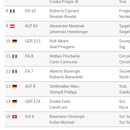
Csaba Polgar dr
Sve
8
ITA 10
Roberto Cipriani
Fragli
Rinaldo Rinaldi
Yachti
9
AUT 60
Alexander Mastnak
Segel
Johannes Hamminger
Segel
10
GER 213
Rolf Albert
Ssve
Axel Priegann
Sgj
11
ITA 8
Matteo Pincherle
Circo
Carlo Carincola
Circo
12
ITA 7
Alberto Barenghi
Socie
Roberto Benedetti
Yacht
13
AUT 8
Strittmatter Marc
Ycat
Stampfl Phillipp
Sail4
14
GER 174
Dudek Felix
Srs
Lieret Leo
Nyce
15
SUI 6
Baumann Christoph
Scr Se
Koller Michael
Scr Se