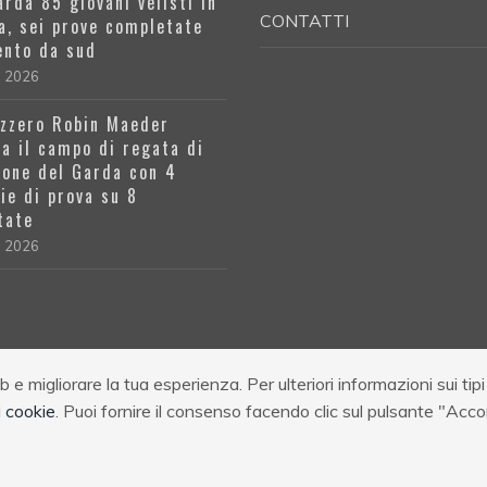
arda 85 giovani velisti in
CONTATTI
a, sei prove completate
ento da sud
l 2026
izzero Robin Maeder
a il campo di regata di
one del Garda con 4
rie di prova su 8
tate
l 2026
e migliorare la tua esperienza. Per ulteriori informazioni sui tipi
 a R.L. Codice Regione 017189-OST-00001
|
Via R. Cozzaglio, 1, 25010 
i cookie
. Puoi fornire il consenso facendo clic sul pulsante "Acc