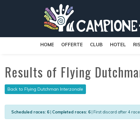
HOME
OFFERTE
CLUB
HOTEL
RI
Results of Flying Dutchma
Back to Flying Dutchman Interzonale
Scheduled races: 6
|
Completed races: 6
| First discard after 4 rac