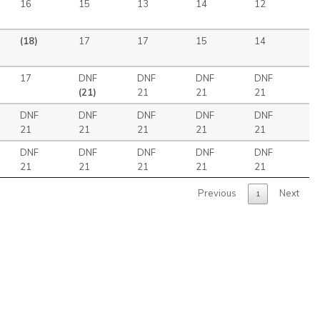
16
15
13
14
12
(18)
17
17
15
14
17
DNF
DNF
DNF
DNF
(21)
21
21
21
DNF
DNF
DNF
DNF
DNF
21
21
21
21
21
DNF
DNF
DNF
DNF
DNF
21
21
21
21
21
Previous
Next
1