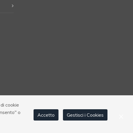
 di cookie
Tremosine sul Garda (BS)
p.iva e
onsento" o
Accetto
Gestisci i Cookies