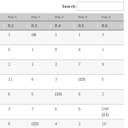
Search:
Day 1
Day 1
Day 2
Day 2
Day 2
R.2
R.3
R.4
R.5
R.6
1
(4)
1
1
3
5
1
8
4
1
2
2
2
7
9
11
6
3
(13)
5
6
5
(10)
6
2
3
7
6
5
DNF
(21)
8
(13)
4
2
10