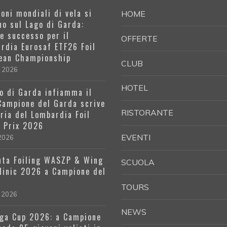
oni mondiali di vela si
HOME
no sul Lago di Garda:
e successo per il
OFFERTE
rdia Eurosaf ETF26 Foil
ean Championship
CLUB
e 2026
HOTEL
go di Garda infiamma il
 Campione del Garda scrive
RISTORANTE
oria del Lombardia Foil
 Prix 2026
EVENTI
 2026
ta Foiling WASZP & Wing
SCUOLA
Clinic 2026 a Campione del
a
TOURS
 2026
NEWS
ga Cup 2026: a Campione