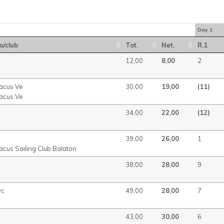
Day 1
o/club
Tot.
Net.
R.1
12,00
8,00
2
acus Ve
30,00
19,00
(11)
acus Ve
34,00
22,00
(12)
39,00
26,00
1
acus Sailing Club Balaton
38,00
28,00
9
yc
49,00
28,00
7
43,00
30,00
6