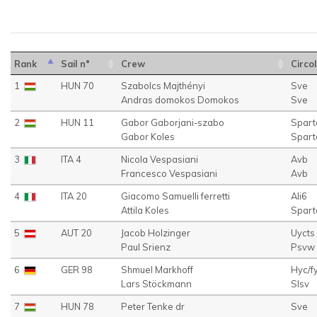
Rank
Sail n°
Crew
Circol
1
HUN 70
Szabolcs Majthényi
Sve
Andras domokos Domokos
Sve
2
HUN 11
Gabor Gaborjani-szabo
Spart
Gabor Koles
Spart
3
ITA 4
Nicola Vespasiani
Avb
Francesco Vespasiani
Avb
4
ITA 20
Giacomo Samuelli ferretti
Ali6
Attila Koles
Spart
5
AUT 20
Jacob Holzinger
Uycts
Paul Srienz
Psvw
6
GER 98
Shmuel Markhoff
Hyc/f
Lars Stöckmann
Slsv
7
HUN 78
Peter Tenke dr
Sve