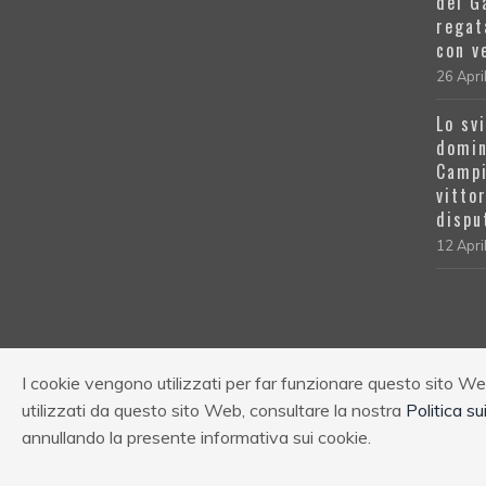
del G
regat
con v
26 Apri
Lo sv
domin
Campi
vitto
dispu
12 Apri
I cookie vengono utilizzati per far funzionare questo sito Web 
© Univela Sailing Società Sportiva Dilettantistica
utilizzati da questo sito Web, consultare la nostra
Politica su
c.f.: 03196250983
annullando la presente informativa sui cookie.
Privacy
|
Cookies