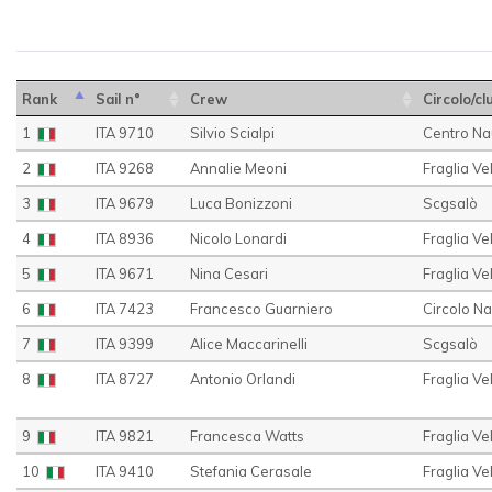
Rank
Sail n°
Crew
Circolo/cl
1
ITA 9710
Silvio Scialpi
Centro Na
2
ITA 9268
Annalie Meoni
Fraglia Ve
3
ITA 9679
Luca Bonizzoni
Scgsalò
4
ITA 8936
Nicolo Lonardi
Fraglia Ve
5
ITA 9671
Nina Cesari
Fraglia Ve
6
ITA 7423
Francesco Guarniero
Circolo N
7
ITA 9399
Alice Maccarinelli
Scgsalò
8
ITA 8727
Antonio Orlandi
Fraglia V
9
ITA 9821
Francesca Watts
Fraglia Ve
10
ITA 9410
Stefania Cerasale
Fraglia V