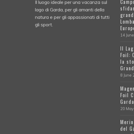
Campi
Il luogo ideale per una vacanza sul
sfida
lago di Garda, per gli amanti della
grand
natura e per gli appassionati di tutti
Lomba
gli sport.
Europ
14 Jun
Il La
Foil:
la st
Grand
8 June
Magen
Foil 
Gard
20 May
Merin
del G