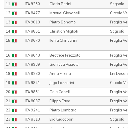
11
ITA 9230
Gloria Perini
Scgsalò
12
ITA 8477
Manuel Giovanelli
Circolo V
13
ITA 9818
Pietro Bonomo
Fraglia Ve
14
ITA 8861
Christian Miglioli
Scgsalò
15
ITA 9670
Ilenia Chincarini
Fraglia Ve
16
ITA 8643
Beatrice Frezzato
Fraglia Ve
17
ITA 8939
Gianluca Rizzotti
Fraglia Ve
18
ITA 9280
Anna Filkina
Lni Desen
19
ITA 9841
Jugo Lazzerini
Circolo Ve
20
ITA 9831
Gaia Cobelli
Fraglia Ve
21
ITA 8087
Filippo Fava
Fraglia Ve
22
ITA 9241
Pietro Lombardi
Fraglia Ve
23
ITA 8313
Elia Giacoboni
Scgsalò