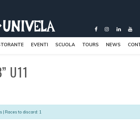
STORANTE
EVENTI
SCUOLA
TOURS
NEWS
CONT
B” U11
es | Races to discard: 1