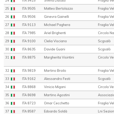
24
ITA 9415
Sveva Dusatti
Fraglia Ve
25
ITA 9505
Matteo Bertolazzo
Fraglia Ve
26
ITA 9506
Ginevra Gainelli
Fraglia Ve
27
ITA 9113
Michael Paghera
Fraglia V
28
ITA 7985
Ariel Brighenti
Circolo N
29
ITA 9100
Clelia Visciano
Scgsalò
30
ITA 8635
Davide Guani
Scgsalò
31
ITA 8875
Margherita Visintini
Circolo V
32
ITA 9819
Martino Broilo
Fraglia Ve
33
ITA 9162
Alessandro Festi
Scgsalò
34
ITA 8868
Vinicio Migani
Circolo Ve
35
ITA 8698
Martino Agostini
Associazio
36
ITA 8723
Omar Cecchetto
Fraglia Ve
37
ITA 8587
Edoardo Soldà
Lni Sezio