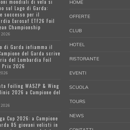
oni mondiali di vela si
HOME
no sul Lago di Garda:
e successo per il
OFFERTE
rdia Eurosaf ETF26 Foil
ean Championship
CLUB
e 2026
HOTEL
go di Garda infiamma il
 Campione del Garda scrive
RISTORANTE
oria del Lombardia Foil
 Prix 2026
EVENTI
 2026
ta Foiling WASZP & Wing
SCUOLA
Clinic 2026 a Campione del
a
TOURS
 2026
NEWS
ga Cup 2026: a Campione
arda 85 giovani velisti in
CONTATTI