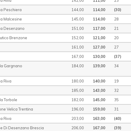
la Riva
142,00
111,00
23
la Peschiera
144,00
114,00
(30)
la Malcesine
145,00
114,00
28
ela Desenzano
151,00
117,00
21
autico Brenzone
152,00
121,00
20
161,00
127,00
27
167,00
130,00
(37)
ela Gargnano
184,00
139,00
34
la Riva
180,00
140,00
19
185,00
143,00
32
la Torbole
182,00
145,00
35
ne Velica Trentina
196,00
159,00
31
la Riva
203,00
163,00
(40)
ne Di Desenzano Brescia
206,00
167,00
(39)