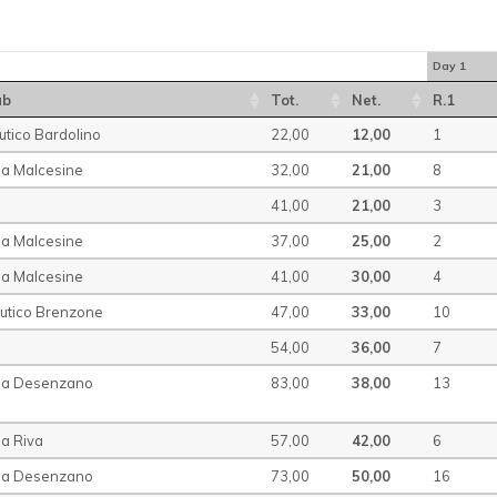
Day 1
ub
Tot.
Net.
R.1
utico Bardolino
22,00
12,00
1
la Malcesine
32,00
21,00
8
41,00
21,00
3
la Malcesine
37,00
25,00
2
la Malcesine
41,00
30,00
4
autico Brenzone
47,00
33,00
10
54,00
36,00
7
ela Desenzano
83,00
38,00
13
la Riva
57,00
42,00
6
ela Desenzano
73,00
50,00
16