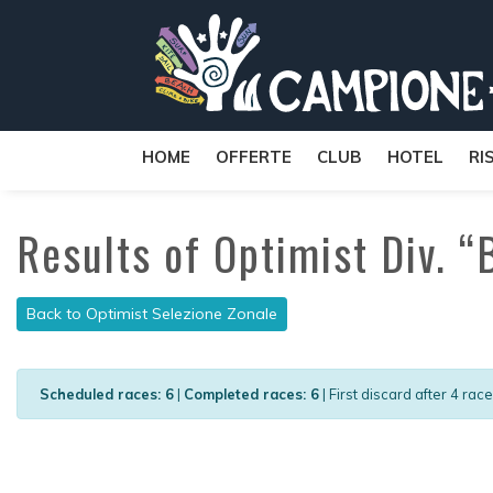
HOME
OFFERTE
CLUB
HOTEL
RI
Results of Optimist Div. “
Back to Optimist Selezione Zonale
Scheduled races: 6
|
Completed races: 6
| First discard after 4 rac