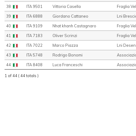
38
ITA 9501
Vittoria Casella
Fraglia Ve
39
ITA 6888
Giordano Cattaneo
Lni Bresc
40
ITA 9109
Nhat khanh Castagnaro
Fraglia V
41
ITA 7183
Oliver Scrinzi
Fraglia V
42
ITA 7022
Marco Piazza
Lni Dese
43
ITA 5748
Rodrigo Bonomi
Associazio
44
ITA 8408
Luca Franceschi
Associazio
1 of 44 ( 44 totals )