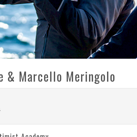
e & Marcello Meringolo
4
ptimist Academy