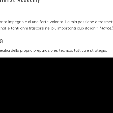
di tanto impegno e di una forte volontà. La mia passione è trasme
li e tanti anni trascorsi nei più importanti club italiani”.
Marcel
ca
cifici della propria preparazione, tecnica, tattica e strategia.