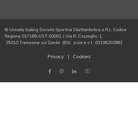
© Univela Sailing Società Sportiva Dilettantistica a R.L. Codice
Regione 017189-OST-00001
|
Via R. Cozzaglio, 1,
25010 Tremosine sul Garda (BS)
p.iva e c.f.: 03196250983
Privacy
|
Cookies