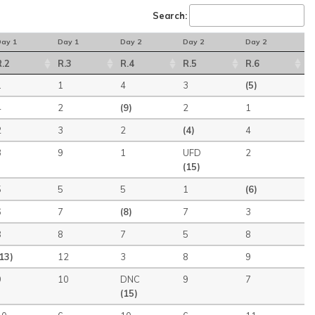
Search:
ay 1
Day 1
Day 2
Day 2
Day 2
R.2
R.3
R.4
R.5
R.6
1
1
4
3
(5)
4
2
(9)
2
1
2
3
2
(4)
4
3
9
1
UFD
2
(15)
5
5
5
1
(6)
6
7
(8)
7
3
8
8
7
5
8
(13)
12
3
8
9
9
10
DNC
9
7
(15)