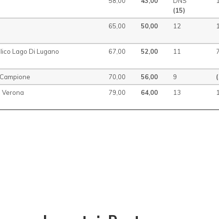
58,00
43,00
DNS
(15)
65,00
50,00
12
elico Lago Di Lugano
67,00
52,00
11
b Campione
70,00
56,00
9
b Verona
79,00
64,00
13