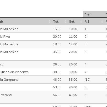
Day 1
D
ub
Tot.
Net.
R.1
ela Malcesine
15,00
10,00
1
la Riva
20,00
11,00
2
ela Malcesine
18,00
14,00
3
ela Malcesine
35,00
20,00
5
ica
26,00
20,00
4
autico San Vincenzo
38,00
30,00
7
ela Gargnano
46,00
36,00
(10)
a
53,00
40,00
8
b Verona
56,00
41,00
6