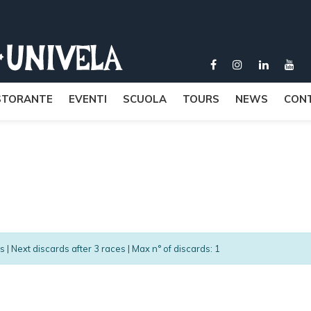
STORANTE
EVENTI
SCUOLA
TOURS
NEWS
CONT
es | Next discards after 3 races | Max n° of discards: 1