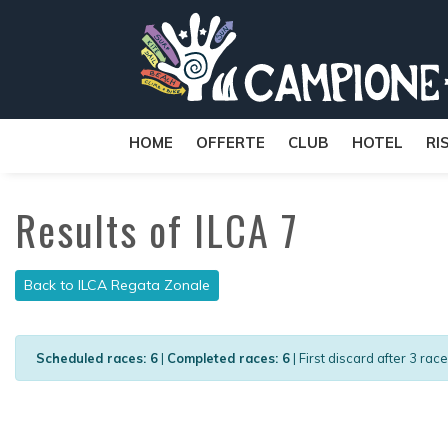
HOME
OFFERTE
CLUB
HOTEL
RI
Results of ILCA 7
Back to ILCA Regata Zonale
Scheduled races: 6
|
Completed races: 6
| First discard after 3 rac