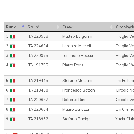
Rank
Sail n°
Crew
Circolo/cl
1
ITA 220538
Matteo Bulgarini
Fraglia V
2
ITA 224694
Lorenzo Micheli
Fraglia Ve
3
ITA 220975
Tommaso Boccuni
Fraglia V
4
ITA 191755
Pietro Parisi
Fraglia V
5
ITA 219415
Stefano Meciani
Lni Follon
6
ITA 218438
Francesco Bottoni
Circolo N
7
ITA 220647
Roberto Bini
Circolo V
8
ITA 220664
Mauro Barozzi
Lni Crem
9
ITA 218932
Stefano Baciga
Yacht Clu