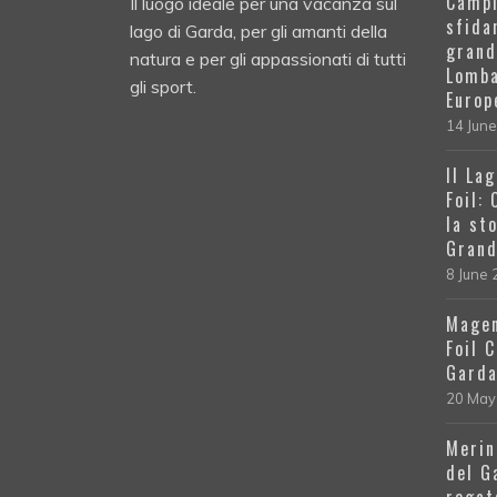
Campi
Il luogo ideale per una vacanza sul
sfida
lago di Garda, per gli amanti della
grand
natura e per gli appassionati di tutti
Lomba
gli sport.
Europ
14 Jun
Il La
Foil:
la st
Grand
8 June
Magen
Foil 
Gard
20 May
Merin
del G