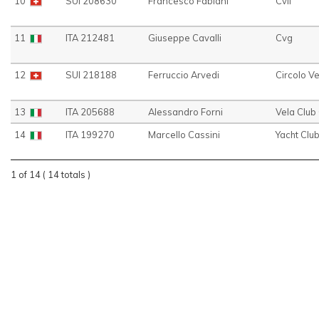
10
SUI 208630
Francesco Fabiani
Cvll
11
ITA 212481
Giuseppe Cavalli
Cvg
12
SUI 218188
Ferruccio Arvedi
Circolo V
13
ITA 205688
Alessandro Forni
Vela Clu
14
ITA 199270
Marcello Cassini
Yacht Clu
1 of 14 ( 14 totals )