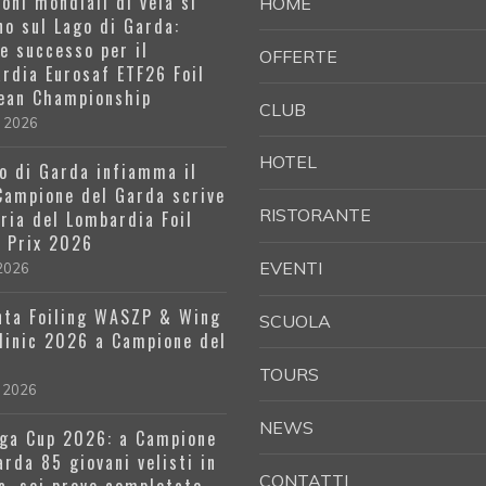
oni mondiali di vela si
HOME
no sul Lago di Garda:
e successo per il
OFFERTE
rdia Eurosaf ETF26 Foil
ean Championship
CLUB
e 2026
HOTEL
go di Garda infiamma il
 Campione del Garda scrive
RISTORANTE
oria del Lombardia Foil
 Prix 2026
EVENTI
 2026
ta Foiling WASZP & Wing
SCUOLA
Clinic 2026 a Campione del
a
TOURS
 2026
NEWS
ga Cup 2026: a Campione
arda 85 giovani velisti in
CONTATTI