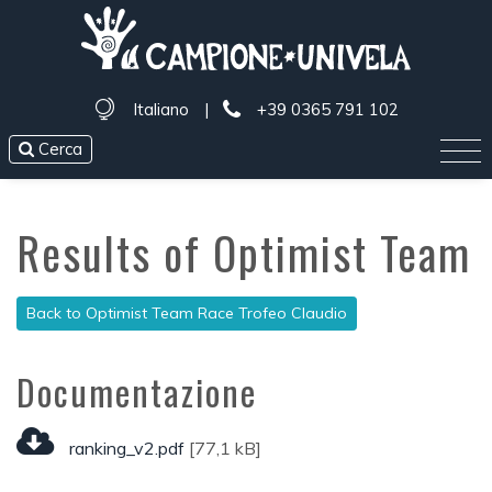
Italiano
|
+39 0365 791 102
Cerca
Results of Optimist Team
Back to Optimist Team Race Trofeo Claudio
Documentazione
ranking_v2.pdf
[77,1 kB]