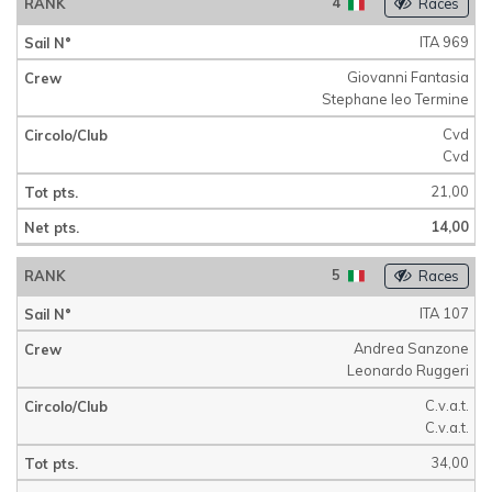
4
Races
ITA 969
Giovanni Fantasia
Stephane leo Termine
Cvd
Cvd
21,00
14,00
5
Races
ITA 107
Andrea Sanzone
Leonardo Ruggeri
C.v.a.t.
C.v.a.t.
34,00