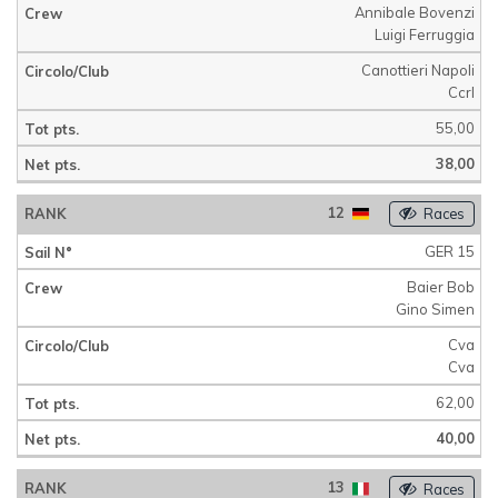
Annibale Bovenzi
Luigi Ferruggia
Canottieri Napoli
Ccrl
55,00
38,00
12
Races
GER 15
Baier Bob
Gino Simen
Cva
Cva
62,00
40,00
13
Races