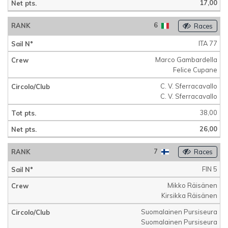
17,00
6
Races
ITA 77
Marco Gambardella
Felice Cupane
C. V. Sferracavallo
C. V. Sferracavallo
38,00
26,00
7
Races
FIN 5
Mikko Räisänen
Kirsikka Räisänen
Suomalainen Pursiseura
Suomalainen Pursiseura