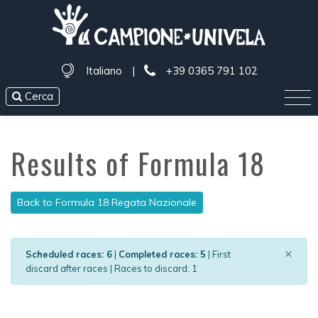
Italiano
|
+39 0365 791 102
Cerca
Results of Formula 18
Back to Formula 18 Regata Nazionale
×
Scheduled races: 6
|
Completed races: 5
| First
discard after races | Races to discard: 1