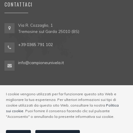
CONTATTACI
Via R. Cozzaglio, 1
Tremosine sul Garda 25010 (BS)
+39 0365 791 102
info@campioneunivela.it
I cookie vengono utilizzati per far funzionare questo sito Web e
migliorare la tua esperienza. Per ulteriori informazioni sui tipi di
cookie utilizzati da questo sito Web, consultare la nostra
Politica
© Univela Sailing Società Sportiva Dilettantistica a R.L. Codice
sui cookie
. Puoi fornire il consenso facendo clic sul pulsante
Regione 017189-OST-00001
|
Via R. Cozzaglio, 1,
"Acconsento" o annullando la presente informativa sui cookie.
25010 Tremosine sul Garda (BS)
p.iva e c.f.: 03196250983