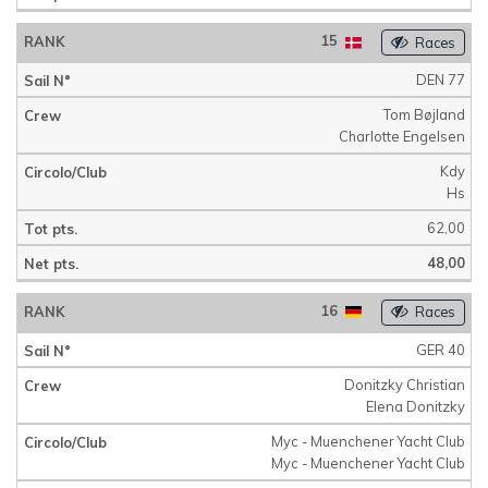
15
Races
DEN 77
Tom Bøjland
Charlotte Engelsen
Kdy
Hs
62,00
48,00
16
Races
GER 40
Donitzky Christian
Elena Donitzky
Myc - Muenchener Yacht Club
Myc - Muenchener Yacht Club