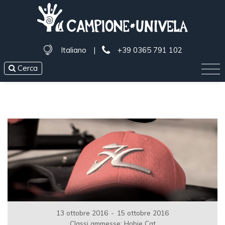
Italiano
|
+39 0365 791 102
Cerca
13 ottobre 2016
-
15 ottobre 2016
Classi ammesse: Hobie Cat