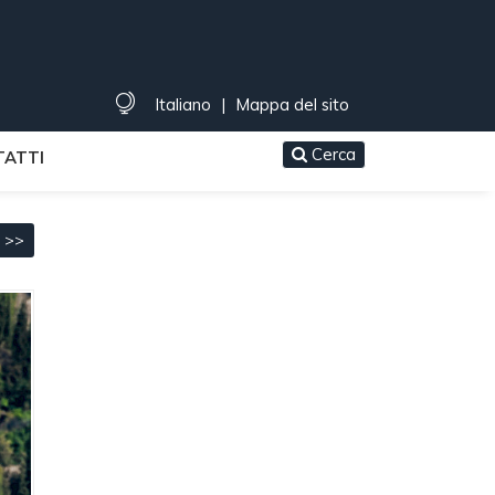
Italiano
|
Mappa del sito
Cerca
ATTI
o >>