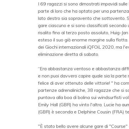
I 69 ragazzi si sono dimostrati impavidi sulle
parte di loro che ha optato per una partenza da
lato destro sia sopravento che sottovento.
gare ciascuno e si sono classificati secondo
risalito fino al terzo posto assoluto, Huig-Ja
esteso il suo già enorme margine sulla flotta. I
dei Giochi internazionali iQFOiL 2020, ma l'e
eliminazione diretta di sabato.
“Era abbastanza ventoso e abbastanza difficile
e non puoi davvero capire quale sia la parte mig
felice di aver ottenuto delle vittorie! " ha
partenze adrenaliniche, 38 ragazze che si son
puntava alla boa di bolina sui windsurfisti v
Emily Hall (GBR) ha vinto l'altra. Lucie ha a
(GBR) è seconda e Delphine Cousin (FRA) te
"È stato bello avere alcune gare di "Course" o