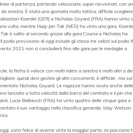
 linee di partenza, partendo velocissimi, super ravvicinati, con u
 sinistra. È stata una giornata molto tattica, difficile scegliere 
 Sebastian Koerdel (GER) e Nicholas Goyard (FRA) hanno vinto 
 una volta, mentre Huig-Jan Tak (NED) ha vinto una gara. Koerde
n Tak è salito al secondo grazie alla gara Course e Nicholas ha
l podio provvisorio di oggi include gli stessi tre velisti sul podio f
vento 2021 non si concluderà fino alle gare per le medaglie a
, la flotta è veloce con molti riders a sinistra e molti altri a de
liore, quindi devi gestire gli altri concorrenti, è difficile , ma so
 commentato Nicholas Goyard. Le ragazze hanno avuto anche dell
o lanciate a tutta velocità dalla barca del comitato e il pin che
olanti. Lucie Belbeoch (FRA) ha vinto quattro delle cinque gare e
umentato il suo vantaggio nella classifica generale, Islay Watson
rza.
ggi, sono felice di averne vinte la maggior parte, mi piacciono tu