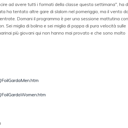
ire ad avere tutti i formati della classe questa settimana", ha 
ta ha tentato altre gare di slalom nel pomeriggio, ma il vento d
rientrate. Domani il programma è per una sessione mattutina con 
 Sei miglia di bolina e sei miglia di poppa di pura velocità sulle
marinai più giovani qui non hanno mai provato e che sono molto
IQFoilGardaMen.htm
IQFoilGardaWomen.htm
n