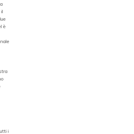
na
il
due
l è
inale
stra
no
e
tti i