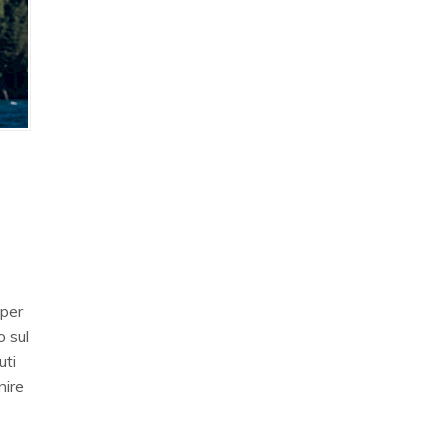
 per
o sul
uti
nire