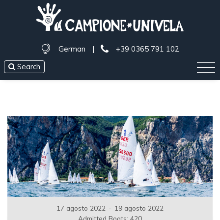
German
|
+39 0365 791 102
Search
17 agosto 2022
-
19 agosto 2022
Admitted Boats: 420