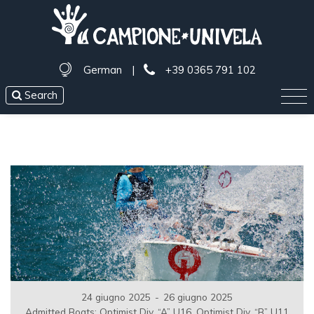
German
|
+39 0365 791 102
Search
24 giugno 2025
-
26 giugno 2025
Admitted Boats: Optimist Div. “A” U16, Optimist Div. “B” U11