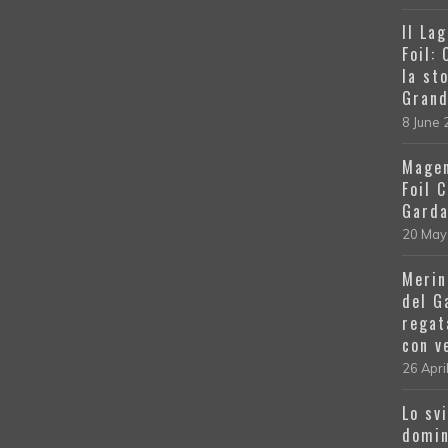
Il La
Foil:
la st
Grand
8 June
Magen
Foil 
Gard
20 May
Merin
del G
regat
con v
26 Apri
Lo sv
domin