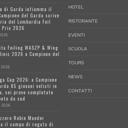
HOTEL
go di Garda infiamma il
 Campione del Garda scrive
RISTORANTE
oria del Lombardia Foil
 Prix 2026
EVENTI
 2026
ta Foiling WASZP & Wing
SCUOLA
Clinic 2026 a Campione del
a
TOURS
 2026
NEWS
ga Cup 2026: a Campione
arda 85 giovani velisti in
CONTATTI
a, sei prove completate
ento da sud
l 2026
izzero Robin Maeder
a il campo di regata di