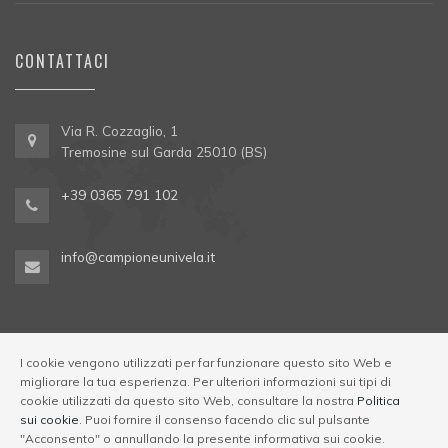
CONTATTACI
Via R. Cozzaglio, 1
Tremosine sul Garda 25010 (BS)
+39 0365 791 102
info@campioneunivela.it
I cookie vengono utilizzati per far funzionare questo sito Web e
migliorare la tua esperienza. Per ulteriori informazioni sui tipi di
cookie utilizzati da questo sito Web, consultare la nostra
Politica
© Univela Sailing Società Sportiva Dilettantistica a R.L. Codice
sui cookie
. Puoi fornire il consenso facendo clic sul pulsante
Regione 017189-OST-00001
|
Via R. Cozzaglio, 1,
"Acconsento" o annullando la presente informativa sui cookie.