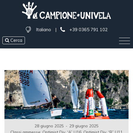
Italiano
|
+39 0365 791 102
Cerca
28 giugno 2025
-
29 giugno 2025
Classi ammesse: Optimist Div. “A” U16, Optimist Div. “B” U11