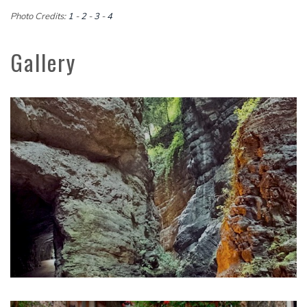
Photo Credits:
1
-
2
-
3
-
4
Gallery