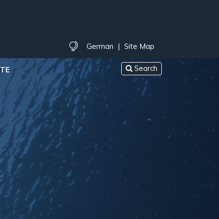
German
|
Site Map
Search
TE