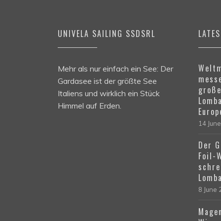
UNIVELA SAILING SSDSRL
LATE
Weltm
Mehr als nur einfach ein See: Der
messe
Gardasee ist der größte See
große
Italiens und wirklich ein Stück
Lomba
Himmel auf Erden.
Europ
14 Jun
Der G
Foil-
schre
Lomba
8 June
Magen