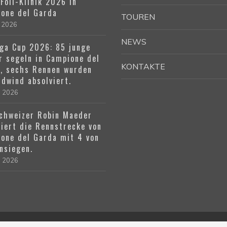
Foil-Klinik 2026 in
one del Garda
TOUREN
 2026
NEWS
ga Cup 2026: 85 junge
r segeln in Campione del
KONTAKTE
, sechs Rennen wurden
üdwind absolviert.
l 2026
chweizer Robin Maeder
iert die Rennstrecke von
one del Garda mit 4 von
nsiegen.
l 2026