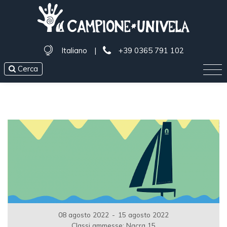
Italiano
|
+39 0365 791 102
Cerca
08 agosto 2022
-
15 agosto 2022
Classi ammesse: Nacra 15