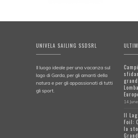
UNIVELA SAILING SSDSRL
ULTI
Campi
Il luogo ideale per una vacanza sul
sfida
lago di Garda, per gli amanti della
grand
natura e per gli appassionati di tutti
Lomba
gli sport.
Europ
14 Jun
Il La
Foil:
la st
Grand