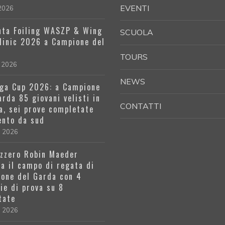
EVENTI
 2026
ta Foiling WASZP & Wing
SCUOLA
Clinic 2026 a Campione del
a
TOURS
 2026
NEWS
ga Cup 2026: a Campione
arda 85 giovani velisti in
CONTATTI
a, sei prove completate
ento da sud
l 2026
izzero Robin Maeder
a il campo di regata di
one del Garda con 4
rie di prova su 8
tate
l 2026