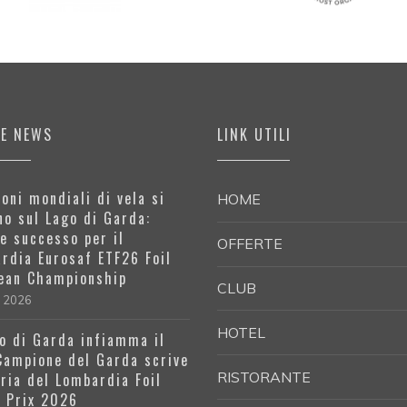
ME NEWS
LINK UTILI
oni mondiali di vela si
HOME
no sul Lago di Garda:
e successo per il
OFFERTE
rdia Eurosaf ETF26 Foil
ean Championship
CLUB
e 2026
HOTEL
go di Garda infiamma il
 Campione del Garda scrive
RISTORANTE
oria del Lombardia Foil
 Prix 2026