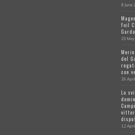
8 June
Magen
Foil 
Gard
20 May
Merin
del G
regat
con v
26 Apri
Lo sv
domin
Campi
vitto
dispu
12 Apri