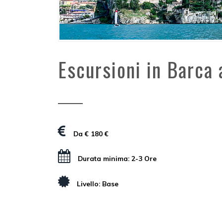
Escursioni in Barca 
Da € 180 €
Durata minima: 2-3 Ore
Livello: Base