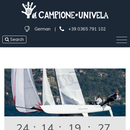
German
|
+39 0365 791 102
Search
24
:
14
:
19
:
27