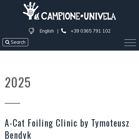
English
|
+39 0365 791 102
Search
2025
A-Cat Foiling Clinic by Tymoteusz
Bendyk