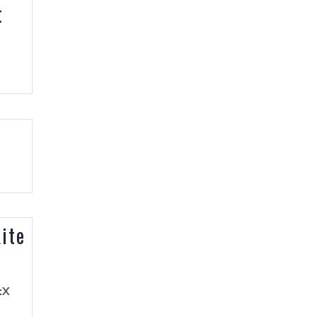
t
ite
:X