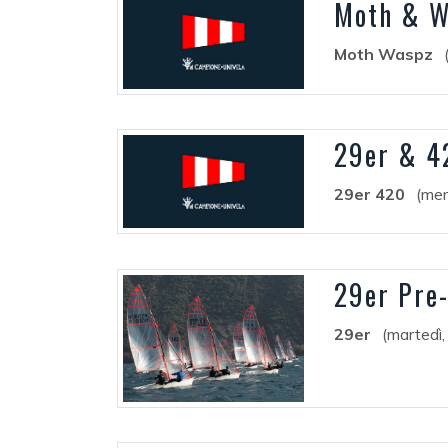
Moth & W
Moth Waspz
29er & 4
29er 420
(mer
29er Pre
29er
(martedì