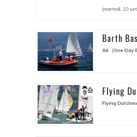
(martedì, 10 s
Barth Bas
All
(
One Day E
Flying Du
Flying Dutchm