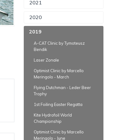
2021
2020
2019
A-CAT Clinic by Tymoteusz
Bendik
Laser Zonale
Optimist Clinic by Marcello
Meringolo - March
Flying Dutchman - Leder Beer
Trophy
1st Foiling Easter Regatta
Kite Hydrofoil World
Championship
Optimist Clinic by Marcello
Meringolo - June