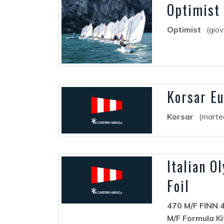
Optimist 
Optimist
(gio
Korsar E
Korsar
(marte
Italian O
Foil
470 M/F FINN 
M/F Formula Ki