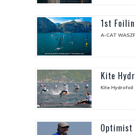
1st Foili
A-CAT WASZ
Kite Hyd
Kite Hydrofoil
Optimist 